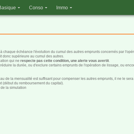
Basique
Conso
Immo
 à chaque échéance l'évolution du cumul des autres emprunts concernés par l'opér
oit donc supérieure au cumul des autres.
uation qui ne
respecte pas cette condition, une alerte vous avertit
.
 réduire la durée, ou d'exclure certains emprunts de l'opération de lissage, ou enc
eau de la mensualité est suffisant pour compenser les autres emprunts, il ne le ser
t (début du remboursement du capital).
de la simulation