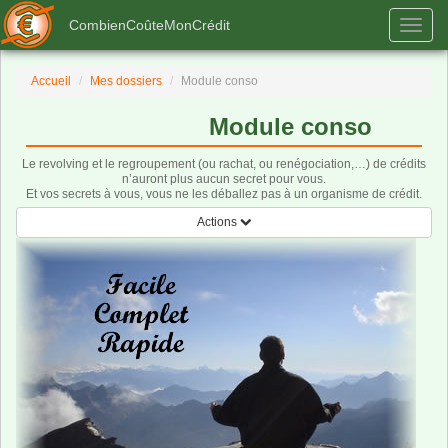
CombienCoûteMonCrédit
Togg
navig
Accueil
Mes dossiers
Module conso
Module conso
Le revolving et le regroupement (ou rachat, ou renégociation,…) de crédits
n’auront plus aucun secret pour vous.
Et vos secrets à vous, vous ne les déballez pas à un organisme de crédit.
Toggle navigation
Actions